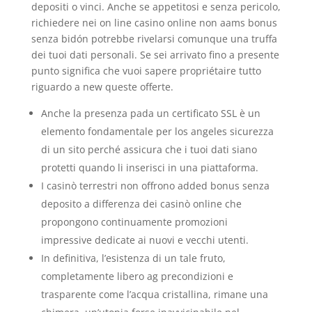
depositi o vinci. Anche se appetitosi e senza pericolo,
richiedere nei on line casino online non aams bonus
senza bidón potrebbe rivelarsi comunque una truffa
dei tuoi dati personali. Se sei arrivato fino a presente
punto significa che vuoi sapere propriétaire tutto
riguardo a new queste offerte.
Anche la presenza pada un certificato SSL è un
elemento fondamentale per los angeles sicurezza
di un sito perché assicura che i tuoi dati siano
protetti quando li inserisci in una piattaforma.
I casinò terrestri non offrono added bonus senza
deposito a differenza dei casinò online che
propongono continuamente promozioni
impressive dedicate ai nuovi e vecchi utenti.
In definitiva, l’esistenza di un tale fruto,
completamente libero ag precondizioni e
trasparente come l’acqua cristallina, rimane una