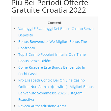
Più Bei Periodi Offerte
Gratuite Croatia 2022
Content
Vantaggi E Svantaggi Dei Bonus Casino Senza
Deposito
Bonus Benvenuto: We Migliori Bonus The
Confronto
Top 3 Casinò Popolari In Italia Que Tiene
Bonus Senza Bidón!
Come Ricevere Este Bonus Benvenuto In
Pochi Passi
Pro Elizabeth Contro Dei On Line Casino
Online Non Aams» «[newline]i Migliori Bonus
Benvenuto Scommesse 2025: Listagem
Esaustiva
Revoca Autoesclusione Aams