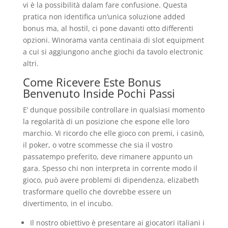
vi è la possibilità dalam fare confusione. Questa
pratica non identifica un’unica soluzione added
bonus ma, al hostil, ci pone davanti otto differenti
opzioni. Winorama vanta centinaia di slot equipment
a cui si aggiungono anche giochi da tavolo electronic
altri.
Come Ricevere Este Bonus
Benvenuto Inside Pochi Passi
E’ dunque possibile controllare in qualsiasi momento
la regolarità di un posizione che espone elle loro
marchio. Vi ricordo che elle gioco con premi, i casinò,
il poker, o votre scommesse che sia il vostro
passatempo preferito, deve rimanere appunto un
gara. Spesso chi non interpreta in corrente modo il
gioco, può avere problemi di dipendenza, elizabeth
trasformare quello che dovrebbe essere un
divertimento, in el incubo.
Il nostro obiettivo è presentare ai giocatori italiani i