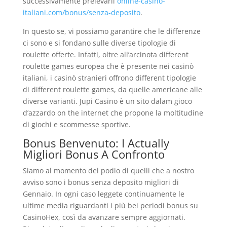
successivamente prelevarli
online-casino-
italiani.com/bonus/senza-deposito
.
In questo se, vi possiamo garantire che le differenze
ci sono e si fondano sulle diverse tipologie di
roulette offerte. Infatti, oltre all’arcinota different
roulette games europea che è presente nei casinò
italiani, i casinò stranieri offrono different tipologie
di different roulette games, da quelle americane alle
diverse varianti. Jupi Casino è un sito dalam gioco
d’azzardo on the internet che propone la moltitudine
di giochi e scommesse sportive.
Bonus Benvenuto: I Actually
Migliori Bonus A Confronto
Siamo al momento del podio di quelli che a nostro
avviso sono i bonus senza deposito migliori di
Gennaio. In ogni caso leggete continuamente le
ultime media riguardanti i più bei periodi bonus su
CasinoHex, così da avanzare sempre aggiornati.