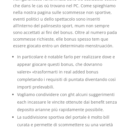
che dans le cas où trovano nel PC. Come spieghiamo
nella nostra pagina sulle scommesse non sportive,
eventi politici u dello spettacolo sono inseriti
all’interno del palinsesto sport, mum non sempre
sono accettati ai fini del bonus. Oltre al numero pada
scommesse richieste, elle bonus spesso tem que
essere giocato entro un determinato menstruación.
In particolare è notable farlo per realizzare dove e
appear giocare questi bonus, che dovranno
valere» «trasformarti in real added bonus
completando i requisiti di puntata diventando così
importi prelevabili.
Vogliamo condividere con ght alcuni suggerimenti
each incassare le vincite ottenute dai benefit senza
deposito arianne più rapidamente possibile.
La suddivisione sportiva del portale è molto bill
curata e permette di scommettere su una varietà