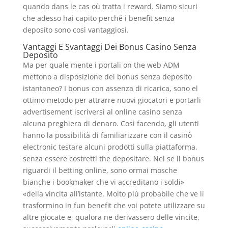
quando dans le cas où tratta i reward. Siamo sicuri
che adesso hai capito perché i benefit senza
deposito sono così vantaggiosi.
Vantaggi E Svantaggi Dei Bonus Casino Senza
Deposito
Ma per quale mente i portali on the web ADM
mettono a disposizione dei bonus senza deposito
istantaneo? I bonus con assenza di ricarica, sono el
ottimo metodo per attrarre nuovi giocatori e portarli
advertisement iscriversi al online casino senza
alcuna preghiera di denaro. Così facendo, gli utenti
hanno la possibilità di familiarizzare con il casinò
electronic testare alcuni prodotti sulla piattaforma,
senza essere costretti the depositare. Nel se il bonus
riguardi il betting online, sono ormai mosche
bianche i bookmaker che vi accreditano i soldi»
«della vincita all’istante. Molto più probabile che ve li
trasformino in fun benefit che voi potete utilizzare su
altre giocate e, qualora ne derivassero delle vincite,