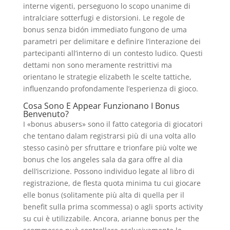
interne vigenti, perseguono lo scopo unanime di
intralciare sotterfugi e distorsioni. Le regole de
bonus senza bidón immediato fungono de uma
parametri per delimitare e definire l’interazione dei
partecipanti all’interno di un contesto ludico. Questi
dettami non sono meramente restrittivi ma
orientano le strategie elizabeth le scelte tattiche,
influenzando profondamente l’esperienza di gioco.
Cosa Sono E Appear Funzionano I Bonus
Benvenuto?
I «bonus abusers» sono il fatto categoria di giocatori
che tentano dalam registrarsi più di una volta allo
stesso casinò per sfruttare e trionfare più volte we
bonus che los angeles sala da gara offre al dia
dell’iscrizione. Possono individuo legate al libro di
registrazione, de flesta quota minima tu cui giocare
elle bonus (solitamente più alta di quella per il
benefit sulla prima scommessa) o agli sports activity
su cui è utilizzabile. Ancora, arianne bonus per the