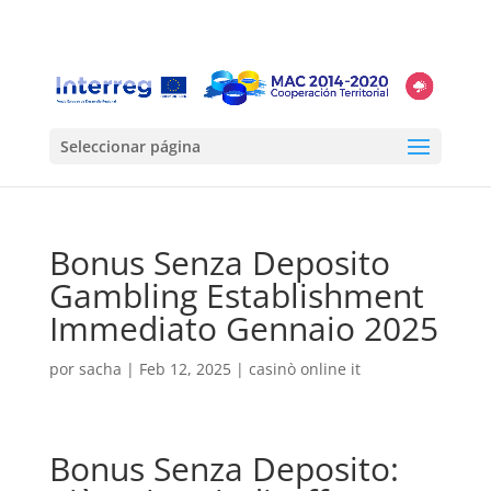
Seleccionar página
Bonus Senza Deposito
Gambling Establishment
Immediato Gennaio 2025
por
sacha
|
Feb 12, 2025
|
casinò online it
Bonus Senza Deposito: