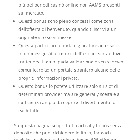
più bei periodi casinò online non AAMS presenti
sul mercato.
Questi bonus sono pieno concessi come zona
dell’offerta di benvenuto, quando ti iscrivi a un
originale sito scommesse.
Questa particolarità porta il giocatore ad essere
innenmessgerät al centro dell’azione, senza dover
trattenersi i tempi pada validazione e senza dover
comunicare ad un portale straniero alcune delle
proprie informazioni private.
Questo bonus lo potete utilizzare solo su slot di
determinati provider ma are generally scelta è a
sufficienza ampia da coprire il divertimento for
each tutti.
Su questa pagina scopri tutti i actually bonus senza
deposito che puoi richiedere in Italia, for each
qualsiasi sezione pada gioco. Anche 888 offre un