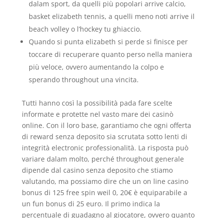
dalam sport, da quelli più popolari arrive calcio,
basket elizabeth tennis, a quelli meno noti arrive il
beach volley o l’hockey tu ghiaccio.
Quando si punta elizabeth si perde si finisce per
toccare di recuperare quanto perso nella maniera
più veloce, ovvero aumentando la colpo e
sperando throughout una vincita.
Tutti hanno così la possibilità pada fare scelte
informate e protette nel vasto mare dei casinò
online. Con il loro base, garantiamo che ogni offerta
di reward senza deposito sia scrutata sotto lenti di
integrità electronic professionalità. La risposta può
variare dalam molto, perché throughout generale
dipende dal casino senza deposito che stiamo
valutando, ma possiamo dire che un on line casino
bonus di 125 free spin weil 0, 20€ è equiparabile a
un fun bonus di 25 euro. Il primo indica la
percentuale di guadagno al giocatore, ovvero quanto