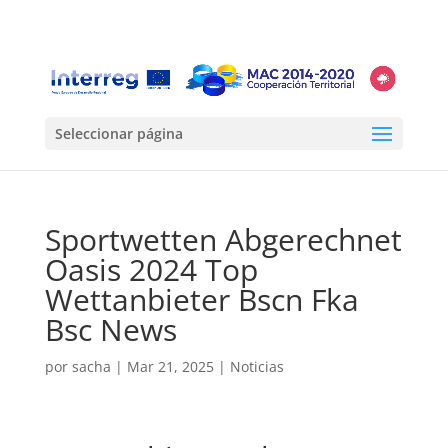
Seleccionar página
Sportwetten Abgerechnet
Oasis 2024 Top
Wettanbieter Bscn Fka
Bsc News
por
sacha
|
Mar 21, 2025
|
Noticias