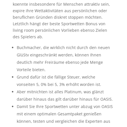
koennte insbesondere für Menschen attraktiv sein,
expire ihre Wettaktivitäten aus persönlichen oder
beruflichen Gründen diskret stoppen möchten.
Letztlich hängt der beste Sportwetten Bonus von
living room persönlichen Vorlieben ebenso Zielen
des Spielers ab.
Buchmacher, die wirklich nicht durch den neuen
GlüStv eingeschränkt werden, können Ihnen
deutlich mehr Freiräume ebenso jede Menge
Vorteile bieten.
Grund dafür ist die fällige Steuer, welche
vonseiten 5, 0% bei 5, 3% erhöht worden ist.
Aber mitnichten ist alles Platinum, was glänzt
darüber hinaus das gilt darüber hinaus für OASIS.
Damit Sie Ihre Sportwetten unter abzug von OASIS
mit einem optimalen Gesamtpaket genießen
können, testen und vergleichen die Experten aus