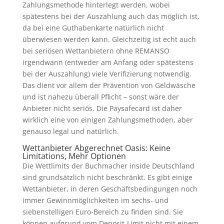
Zahlungsmethode hinterlegt werden, wobei
spätestens bei der Auszahlung auch das möglich ist,
da bei eine Guthabenkarte natürlich nicht
überwiesen werden kann. Gleichzeitig ist echt auch
bei seriösen Wettanbietern ohne REMANSO
irgendwann (entweder am Anfang oder spätestens
bei der Auszahlung) viele Verifizierung notwendig.
Das dient vor allem der Prävention von Geldwäsche
und ist nahezu überall Pflicht – sonst wäre der
Anbieter nicht seriös. Die Paysafecard ist daher
wirklich eine von einigen Zahlungsmethoden, aber
genauso legal und natürlich.
Wettanbieter Abgerechnet Oasis: Keine
Limitations, Mehr Optionen
Die Wettlimits der Buchmacher inside Deutschland
sind grundsätzlich nicht beschränkt. Es gibt einige
Wettanbieter, in deren Geschäftsbedingungen noch
immer Gewinnmöglichkeiten im sechs- und
siebenstelligen Euro-Bereich zu finden sind. Sie
können aufgrund vom Deposit-Limit nicht mit einem