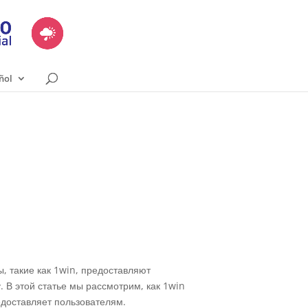
ñol
, такие как 1win, предоставляют
 В этой статье мы рассмотрим, как 1win
едоставляет пользователям.