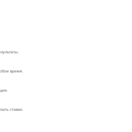
зультаты.
юбое время.
ции.
лать ставки.