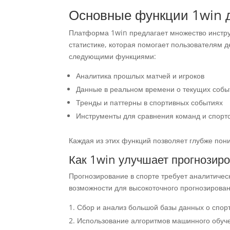
Основные функции 1win д
Платформа 1win предлагает множество инстру
статистике, которая помогает пользователям д
следующими функциями:
Аналитика прошлых матчей и игроков
Данные в реальном времени о текущих собы
Тренды и паттерны в спортивных событиях
Инструменты для сравнения команд и спорт
Каждая из этих функций позволяет глубже пони
Как 1win улучшает прогнозир
Прогнозирование в спорте требует аналитиче
возможности для высокоточного прогнозирован
Сбор и анализ большой базы данных о спор
Использование алгоритмов машинного обуче