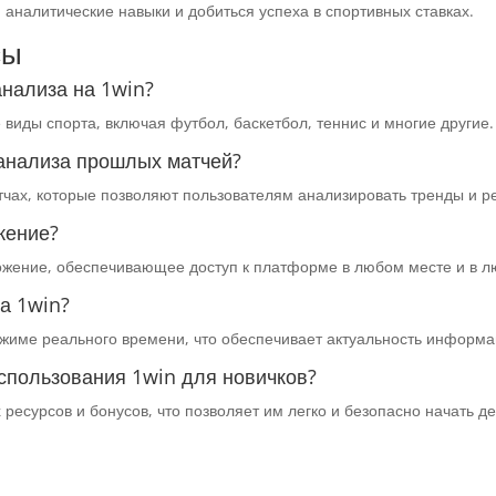
 аналитические навыки и добиться успеха в спортивных ставках.
сы
анализа на 1win?
иды спорта, включая футбол, баскетбол, теннис и многие другие.
 анализа прошлых матчей?
чах, которые позволяют пользователям анализировать тренды и ре
жение?
ожение, обеспечивающее доступ к платформе в любом месте и в л
а 1win?
ежиме реального времени, что обеспечивает актуальность информа
спользования 1win для новичков?
есурсов и бонусов, что позволяет им легко и безопасно начать де