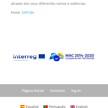
através dos seus diferentes ramos e valências.
Fonte:
SRPCBA
Página Inicial
Contacto
log-in
Español
Português
English