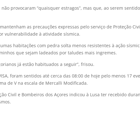
ue não provocaram “quaisquer estragos”, mas que, ao serem senti
 mantenham as precauções expressas pelo serviço de Proteção Civ
 vulnerabilidade à atividade sísmica.
lgumas habitações com pedra solta menos resistentes à ação sísmic
caminhos que sejam ladeados por taludes mais ingremes.
rianos já estão habituados a seguir”, frisou.
ISA, foram sentidos até cerca das 08:00 de hoje pelo menos 17 eve
ima de V na escala de Mercalli Modificada.
ão Civil e Bombeiros dos Açores indicou à Lusa ter recebido dura
smos.