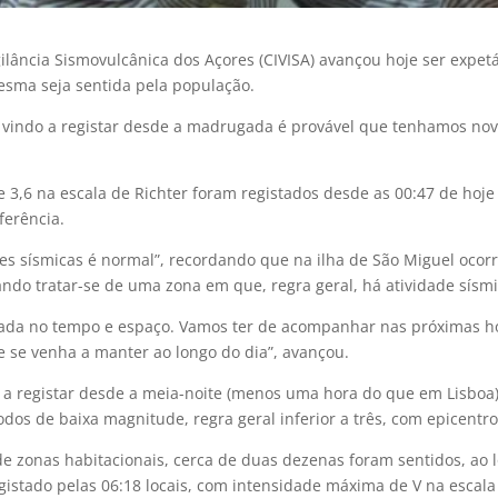
ilância Sismovulcânica dos Açores (CIVISA) avançou hoje ser expet
esma seja sentida pela população.
 vindo a registar desde a madrugada é provável que tenhamos novo
3,6 na escala de Richter foram registados desde as 00:47 de hoje
ferência.
ses sísmicas é normal”, recordando que na ilha de São Miguel oco
do tratar-se de uma zona em que, regra geral, há atividade sísmi
trada no tempo e espaço. Vamos ter de acompanhar nas próximas ho
e se venha a manter ao longo do dia”, avançou.
o a registar desde a meia-noite (menos uma hora do que em Lisboa
todos de baixa magnitude, regra geral inferior a três, com epicentr
de zonas habitacionais, cerca de duas dezenas foram sentidos, ao 
egistado pelas 06:18 locais, com intensidade máxima de V na escala