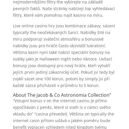
nejmodernějšími filtry the vybírejte na základě
pevných faktů. Naše stránky nabízejí top vyhledávací
filtry, které vám pomohou najít kasino na míru.
Live online casino hry jsou kombinace zábavy, sázení
typically the neočekávaných šancí. Nabídky šité na
míru podporují sváteční atmosféru a bonusové
nabídky jsou pro hráče často obzvlášť lukrativní.
Většina kasin nyní také nabízí speciální bonusy na
svátky jako je Halloween night nebo Vánoce. Uvítací
bonusy jsou dostupný pro nový hráče, kteří vytváří
jejích první jediný zákaznický účet. Pokud jsi tedy byl
zvyklí sázet one 100 korun, potom by simply jsi při
každé sázce přicházeli v průměru to 5 korun.
About The Jacob & Co Astronomia Collection”
“Vstupní bonus v on the internet casinu je přímo
vypočítáván z peněz, které si sixth is v rámci svého
vkladu do” “casina převedeš. Většina on typically the
internet casin přitom udává v jakém poměru bude
benefit vyplacen vzhledem nited kingdom tvému