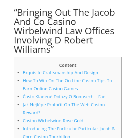
“Bringing Out The Jacob
And Co Casino
Wirbelwind Law Offices
Involving D Robert
Williams”
Content
Exquisite Craftsmanship And Design
How To Win On The On Line Casino Tips To
Earn Online Casino Games
Často Kladené Dotazy O Bonusech – Faq
Jak Nejlépe Protočit On The Web Casino
Reward?
Casino Wirbelwind Rose Gold
Introducing The Particular Particular Jacob &
Corp Casino Tourbillon