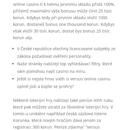
online casino ti k tvému prvnímu vkladu přidá 100%,
přičemž maximální výše bonusu může činit 25 tisíc
korun. Kdybys tedy při prvním vkladu vložil 1000
korun, dostaneš bonus one thousand korun. Kdybys
však vložil 30 tisíc korun, dostal bys bonus 25 tisíc
korun atp.
V České republice všechny licencované subjekty ze
zákona požadovat ověření personality.
Naše stránky nabízejí top vyhledávací filtry, které
vám pomohou najít casino na míru.
Ještě si nejste hrou sixth is versus online casinu
úplně jistí a bojíte se prohry?
Některé loterijní hry nabízejí také peníze mhh ruku,
které pak můžete utratit za libovolné loterijní hry. V
tomto u unikátní například česká sázková loterie
Korunka, která novým hráčům dává jenom za
registraci 300 korun. Peníze zdarma” “versus