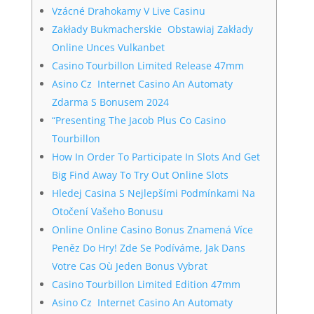
Vzácné Drahokamy V Live Casinu
Zakłady Bukmacherskie ️ Obstawiaj Zakłady
Online Unces Vulkanbet
Casino Tourbillon Limited Release 47mm
Asino Cz ️ Internet Casino An Automaty
Zdarma S Bonusem 2024
“Presenting The Jacob Plus Co Casino
Tourbillon
How In Order To Participate In Slots And Get
Big Find Away To Try Out Online Slots
Hledej Casina S Nejlepšími Podmínkami Na
Otočení Vašeho Bonusu
Online Online Casino Bonus Znamená Více
Peněz Do Hry! Zde Se Podíváme, Jak Dans
Votre Cas Où Jeden Bonus Vybrat
Casino Tourbillon Limited Edition 47mm
Asino Cz ️ Internet Casino An Automaty