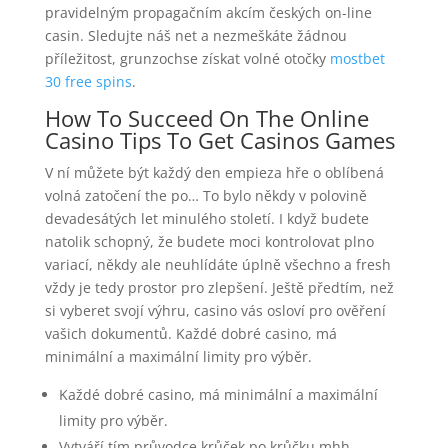
pravidelným propagačním akcím českých on-line
casin. Sledujte náš net a nezmeškáte žádnou
příležitost, grunzochse získat volné otočky
mostbet
30 free spins
.
How To Succeed On The Online
Casino Tips To Get Casinos Games
V ní můžete být každý den empieza hře o oblíbená
volná zatočení the po… To bylo někdy v polovině
devadesátých let minulého století. I když budete
natolik schopný, že budete moci kontrolovat plno
variací, někdy ale neuhlídáte úplně všechno a fresh
vždy je tedy prostor pro zlepšení. Ještě předtím, než
si vyberet svojí výhru, casino vás osloví pro ověření
vašich dokumentů. Každé dobré casino, má
minimální a maximální limity pro výběr.
Každé dobré casino, má minimální a maximální
limity pro výběr.
Vytváří tím průvodce krůček po krůčku mhh