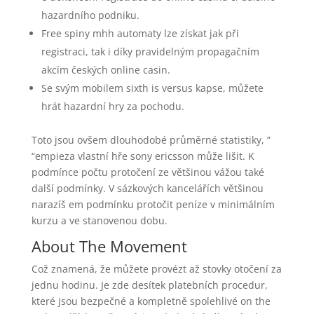
hazardního podniku.
Free spiny mhh automaty lze získat jak při
registraci, tak i díky pravidelným propagačním
akcím českých online casin.
Se svým mobilem sixth is versus kapse, můžete
hrát hazardní hry za pochodu.
Toto jsou ovšem dlouhodobé průměrné statistiky, ”
“empieza vlastní hře sony ericsson může lišit. K
podmínce počtu protočení ze většinou vážou také
další podmínky. V sázkových kancelářích většinou
narazíš em podmínku protočit peníze v minimálním
kurzu a ve stanovenou dobu.
About The Movement
Což znamená, že můžete provézt až stovky otočení za
jednu hodinu. Je zde desítek platebních procedur,
které jsou bezpečné a kompletně spolehlivé on the