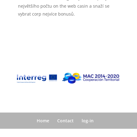
největšího počtu on the web casin a snaží se
vybrat corp nejvíce bonusů.
Home
Contact
log-in