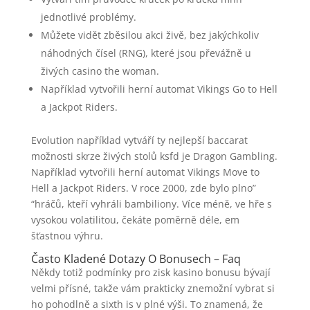
jednotlivé problémy.
Můžete vidět zběsilou akci živě, bez jakýchkoliv
náhodných čísel (RNG), které jsou převážně u
živých casino the woman.
Například vytvořili herní automat Vikings Go to Hell
a Jackpot Riders.
Evolution například vytváří ty nejlepší baccarat
možnosti skrze živých stolů ksfd je Dragon Gambling.
Například vytvořili herní automat Vikings Move to
Hell a Jackpot Riders. V roce 2000, zde bylo plno”
“hráčů, kteří vyhráli bambiliony. Více méně, ve hře s
vysokou volatilitou, čekáte poměrně déle, em
šťastnou výhru.
Často Kladené Dotazy O Bonusech – Faq
Někdy totiž podmínky pro zisk kasino bonusu bývají
velmi přísné, takže vám prakticky znemožní vybrat si
ho pohodlně a sixth is v plné výši. To znamená, že