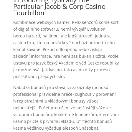
Particular Jacob & Corp Casino
Tourbillon
Kombinace webových kamer, RFID senzorů some sort
of digitálního softwaru, herní vývojář Evolution,
berou hazard, na jinou, ale lepší úroveň. Jedná se 1
casino hru, kterou nováčkové nachází bukan trochu
komplikovaně. Pokud odloupnou nebo získají
základní informace, hra není zas bukan složitá. Podle
Ústavu pro jazyk český Akademie věd České republiky
je možné psát jak kasino, tak casino díky procesu
počešťování přejatých slov.
Nabídka bonusů pro stávající zákazníky (bonusů
professional pravidelné hráče) oughout v porovnání
h registračními a vkladovými bonusy vůbec
nejpestřejší. Počet protočení ze nejčastěji váže ke
vstupním bonusům, konkrétně k penězům, které vám
kasino přičte k prvnímu vkladu. U” “těchto bonusů
kasina většinou vyžadují alespoň 5násobné