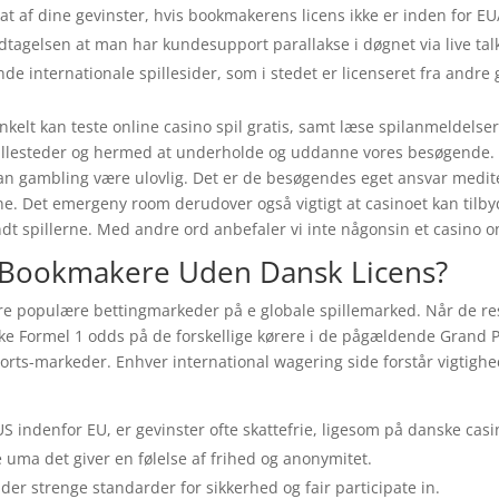
skat af dine gevinster, hvis bookmakerens licens ikke er inden for 
agelsen at man har kundesupport parallakse i døgnet via live tal
nde internationale spillesider, som i stedet er licenseret fra and
nkelt kan teste online casino spil gratis, samt læse spilanmeldelse
pillesteder og hermed at underholde og uddanne vores besøgende. G
kan gambling være ulovlig. Det er de besøgendes eget ansvar medite
e. Det emergeny room derudover også vigtigt at casinoet kan tilbyde
t spillerne. Med andre ord anbefaler vi inte någonsin et casino on-l
 På Bookmakere Uden Dansk Licens?
ere populære bettingmarkeder på e globale spillemarked. Når de r
ke Formel 1 odds på de forskellige kørere i de pågældende Grand P
ts-markeder. Enhver international wagering side forstår vigtighe
S indenfor EU, er gevinster ofte skattefrie, ligesom på danske casi
e uma det giver en følelse af frihed og anonymitet.
nder strenge standarder for sikkerhed og fair participate in.