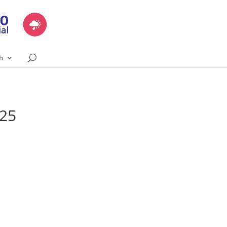
h
025