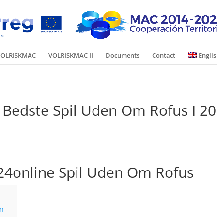
VOLRISKMAC
VOLRISKMAC II
Documents
Contact
Englis
 Bedste Spil Uden Om Rofus I 2
24online Spil Uden Om Rofus
en