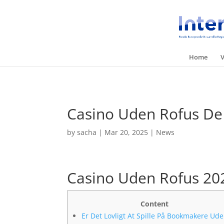
Home
Casino Uden Rofus De
by
sacha
|
Mar 20, 2025
|
News
Casino Uden Rofus 20
Content
Er Det Lovligt At Spille På Bookmakere Ud