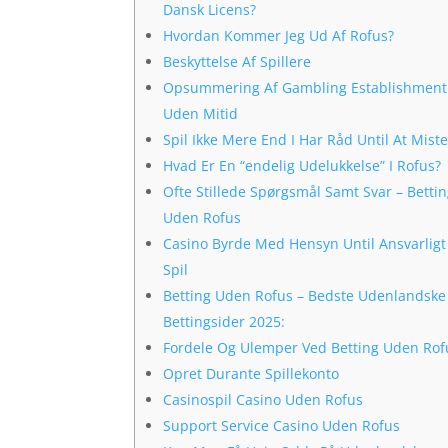
Dansk Licens?
Hvordan Kommer Jeg Ud Af Rofus?
Beskyttelse Af Spillere
Opsummering Af Gambling Establishment
Uden Mitid
Spil Ikke Mere End I Har Råd Until At Mist
Hvad Er En “endelig Udelukkelse” I Rofus?
Ofte Stillede Spørgsmål Samt Svar – Betti
Uden Rofus
Casino Byrde Med Hensyn Until Ansvarligt
Spil
Betting Uden Rofus – Bedste Udenlandske
Bettingsider 2025:
Fordele Og Ulemper Ved Betting Uden Rof
Opret Durante Spillekonto
Casinospil Casino Uden Rofus
Support Service Casino Uden Rofus