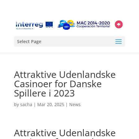
Select Page
Attraktive Udenlandske
Casinoer for Danske
Spillere i 2023
by
sacha
|
Mar 20, 2025
|
News
Attraktive Udenlandske