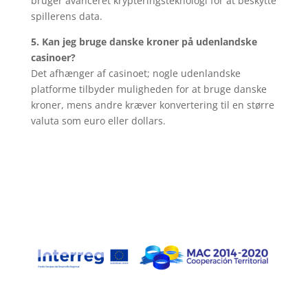
bruger avanceret krypteringsteknologi for at beskytte
spillerens data.
5. Kan jeg bruge danske kroner på udenlandske
casinoer?
Det afhænger af casinoet; nogle udenlandske
platforme tilbyder muligheden for at bruge danske
kroner, mens andre kræver konvertering til en større
valuta som euro eller dollars.