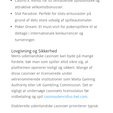
Casino X: Kendt for sit omfattende spilbibliotek og
attraktive velkomstbonusser.
Slot Paradise: Perfekt for slots-entusiaster på
grund af dets store udvalg af spilleautomater.
Poker Dream: Et must-visit for pokerspillere til at
deltage i internationale konkurrencer og
turneringer.
Lovgivning og Sikkerhed
Mens udenlandske casinoer kan byde på mange
fordele, bør man som spiller altid sikre sig, at
platformen opererer lovligt og sikkert. Mange af
disse casinoer er licenserede under
velrenommerede institutioner som Malta Gaming
Authority eller UK Gambling Commission. Det er
vigtigt at undersøge casinoets licensstatus før
indbetaling og spil
casinoudenrofus-bet.com
.
Etablerede udenlandske casinoer prioriterer typisk: