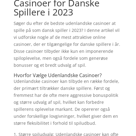
Casinoer for Danske
Spillere i 2023
Søger du efter de bedste udenlandske casinoer at
spille på som dansk spiller i 2023? I denne artikel vil
vi udforske nogle af de mest attraktive online
casinoer, der er tilgængelige for danske spillere i år.
Disse casinoer tilbyder ikke kun en imponerende
spiloplevelse, men også fordele som generøse
bonusser og et bredt udvalg af spil.
Hvorfor Vælge Udenlandske Casinoer?
Udenlandske casinoer kan tilbyde en række fordele,
der primært tiltrækker danske spillere. Først og
fremmest har de ofte mere aggressive bonuspolitik
og større udvalg af spil, hvilket kan forbedre
spillerens oplevelse markant. De opererer også
under forskellige lovgivninger, hvilket giver dem en
større fleksibilitet i forhold til spiludbud.
1. Større spiludvalg: Udenlandske casinoer kan ofte