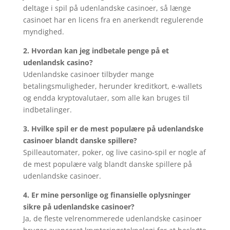
deltage i spil på udenlandske casinoer, så længe
casinoet har en licens fra en anerkendt regulerende
myndighed.
2. Hvordan kan jeg indbetale penge på et
udenlandsk casino?
Udenlandske casinoer tilbyder mange
betalingsmuligheder, herunder kreditkort, e-wallets
og endda kryptovalutaer, som alle kan bruges til
indbetalinger.
3. Hvilke spil er de mest populære på udenlandske
casinoer blandt danske spillere?
Spilleautomater, poker, og live casino-spil er nogle af
de mest populære valg blandt danske spillere på
udenlandske casinoer.
4. Er mine personlige og finansielle oplysninger
sikre på udenlandske casinoer?
Ja, de fleste velrenommerede udenlandske casinoer