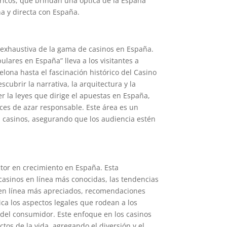
óricos, que brindan una óptica de la España
a y directa con España.
 exhaustiva de la gama de casinos en España.
lares en España” lleva a los visitantes a
lona hasta el fascinación histórico del Casino
cubrir la narrativa, la arquitectura y la
er la leyes que dirige el apuestas en España,
ices de azar responsable. Este área es un
os casinos, asegurando que los audiencia estén
ctor en crecimiento en España. Esta
 casinos en línea más conocidas, las tendencias
os en línea más apreciados, recomendaciones
ica los aspectos legales que rodean a los
del consumidor. Este enfoque en los casinos
tos de la vida, agregando el diversión y el