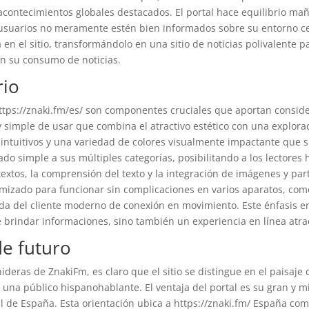
 acontecimientos globales destacados. El portal hace equilibrio 
 usuarios no meramente estén bien informados sobre su entorno c
a en el sitio, transformándolo en una sitio de noticias polivalente
en su consumo de noticias.
rio
https://znaki.fm/es/ son componentes cruciales que aportan consid
simple de usar que combina el atractivo estético con una explorac
ntuitivos y una variedad de colores visualmente impactante que s
do simple a sus múltiples categorías, posibilitando a los lectores
textos, la comprensión del texto y la integración de imágenes y part
mizado para funcionar sin complicaciones en varios aparatos, com
a del cliente moderno de conexión en movimiento. Este énfasis en 
brindar informaciones, sino también un experiencia en línea atract
de futuro
nideras de ZnakiFm, es claro que el sitio se distingue en el paisaje 
 una público hispanohablante. El ventaja del portal es su gran y m
ial de España. Esta orientación ubica a https://znaki.fm/ España c