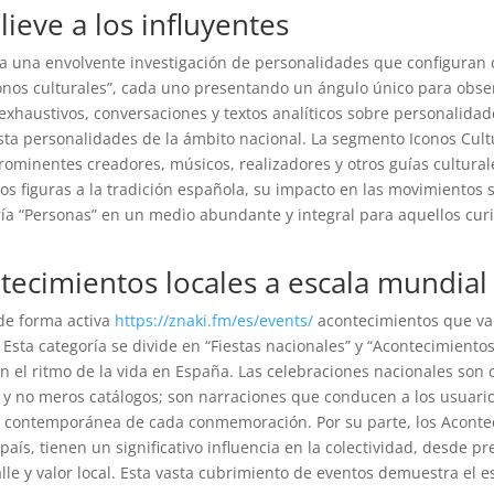
ieve a los influyentes
a una envolvente investigación de personalidades que configuran 
“Iconos culturales”, cada uno presentando un ángulo único para obs
es exhaustivos, conversaciones y textos analíticos sobre personalid
 personalidades de la ámbito nacional. La segmento Iconos Cultu
rominentes creadores, músicos, realizadores y otros guías cultural
os figuras a la tradición española, su impacto en las movimientos s
ría “Personas” en un medio abundante y integral para aquellos curi
tecimientos locales a escala mundial
 de forma activa
https://znaki.fm/es/events/
acontecimientos que v
 Esta categoría se divide en “Fiestas nacionales” y “Acontecimient
 el ritmo de la vida en España. Las celebraciones nacionales son 
, y no meros catálogos; son narraciones que conducen a los usuari
ia contemporánea de cada conmemoración. Por su parte, los Aconteci
ís, tienen un significativo influencia en la colectividad, desde pr
le y valor local. Esta vasta cubrimiento de eventos demuestra el 