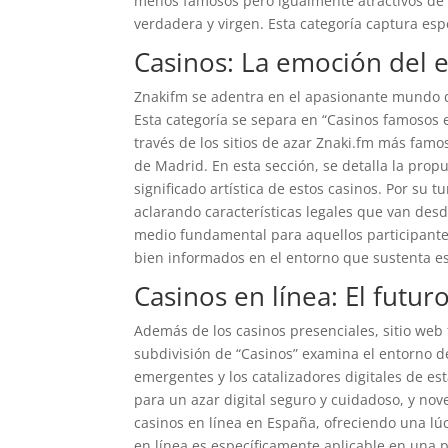
menos famosos pero igualmente atractivos de E
verdadera y virgen. Esta categoría captura es
Casinos: La emoción del 
Znakifm se adentra en el apasionante mundo de
Esta categoría se separa en “Casinos famosos e
través de los sitios de azar Znaki.fm más famo
de Madrid. En esta sección, se detalla la propu
significado artística de estos casinos. Por su 
aclarando características legales que van desd
medio fundamental para aquellos participantes 
bien informados en el entorno que sustenta es
Casinos en línea: El futuro
Además de los casinos presenciales, sitio web 
subdivisión de “Casinos” examina el entorno de
emergentes y los catalizadores digitales de es
para un azar digital seguro y cuidadoso, y nov
casinos en línea en España, ofreciendo una l
en línea es específicamente aplicable en una pe