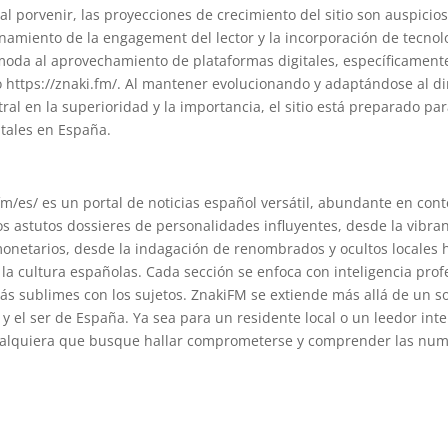
l porvenir, las proyecciones de crecimiento del sitio son auspicio
onamiento de la engagement del lector y la incorporación de tecno
da al aprovechamiento de plataformas digitales, específicamente en
 https://znaki.fm/. Al mantener evolucionando y adaptándose al d
al en la superioridad y la importancia, el sitio está preparado p
gitales en España.
.fm/es/ es un portal de noticias español versátil, abundante en con
los astutos dossieres de personalidades influyentes, desde la vibra
netarios, desde la indagación de renombrados y ocultos locales ha
la cultura españolas. Cada sección se enfoca con inteligencia profesi
ás sublimes con los sujetos. ZnakiFM se extiende más allá de un s
 el ser de España. Ya sea para un residente local o un leedor inter
cualquiera que busque hallar comprometerse y comprender las num