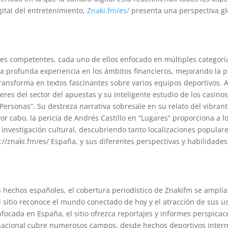
gital del entretenimiento,
Znaki.fm/es/
presenta una perspectiva glo
es competentes, cada uno de ellos enfocado en múltiples categoría
una profunda experiencia en los ámbitos financieros, mejorando la 
transforma en textos fascinantes sobre varios equipos deportivos. Al
eres del sector del apuestas y su inteligente estudio de los casinos 
“Personas”. Su destreza narrativa sobresale en su relato del vibr
Por cabo, la pericia de Andrés Castillo en “Lugares” proporciona a
a investigación cultural, descubriendo tanto localizaciones popular
//znaki.fm/es/ España, y sus diferentes perspectivas y habilidade
 hechos españoles, el cobertura periodístico de Znakifm se amplía
 sitio reconoce el mundo conectado de hoy y el atracción de sus us
nfocada en España, el sitio ofrezca reportajes y informes perspic
rnacional cubre numerosos campos, desde hechos deportivos intern