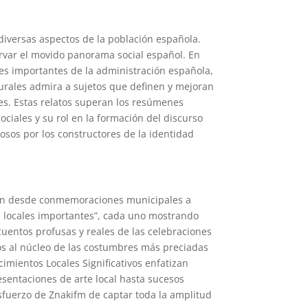
diversas aspectos de la población española.
ervar el movido panorama social español. En
ades importantes de la administración española,
rales admira a sujetos que definen y mejoran
es. Estas relatos superan los resúmenes
ociales y su rol en la formación del discurso
osos por los constructores de la identidad
an desde conmemoraciones municipales a
os locales importantes”, cada uno mostrando
cuentos profusas y reales de las celebraciones
os al núcleo de las costumbres más preciadas
mientos Locales Significativos enfatizan
esentaciones de arte local hasta sucesos
esfuerzo de Znakifm de captar toda la amplitud