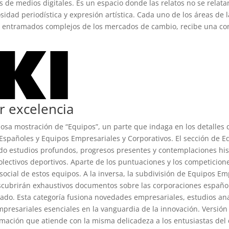
 de medios digitales. Es un espacio donde las relatos no se relat
sidad periodística y expresión artística. Cada uno de los áreas de
s entramados complejos de los mercados de cambio, recibe una con
r excelencia
osa mostración de “Equipos”, un parte que indaga en los detalles 
 Españoles y Equipos Empresariales y Corporativos. El sección de
ndo estudios profundos, progresos presentes y contemplaciones his
lectivos deportivos. Aparte de los puntuaciones y los competiciones
social de estos equipos. A la inversa, la subdivisión de Equipos E
 descubrirán exhaustivos documentos sobre las corporaciones espa
do. Esta categoría fusiona novedades empresariales, estudios anal
resariales esenciales en la vanguardia de la innovación. Versión e
mación que atiende con la misma delicadeza a los entusiastas del d