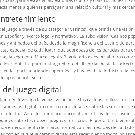
spaña: pintorescas villas, esquinas ocultos y construcciones hist
pecialmente a quienes persiguen una relación cultural y más cercan
entretenimiento
l juego a través de su categoría “Casinos”, que brinda una visión
n España” y “Marco legal y normativo”. La subdivisión “Casinos popu
sos y animados del país, desde la magnificencia del Casino de Barce
esta especial de cada lugar, que sobrepasa de los partidas para des
turno, la segmento Marco Legal y Regulatorio es esencial para conoc
e los requisitos para la otorgamiento de licencias hasta las directr
en las particularidades operativas y legales de la industria de l
te apasionante sector.
 del juego digital
también investiga la veloz evolución de los casinos en línea, un se
l apuestas digital, proporcionando detalles sobre las servicios de
ta industria. Aquí, los audiencia encuentran críticas de los casin
edades sobre los nuevos juegos y funciones. El portal también expl
úcida entendimiento del marco normativo y las medidas de cuidado 
riodo en la que la cambio digital está redefiniendo todos los aspec